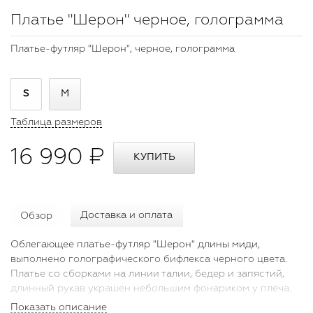
Платье "Шерон" черное, голограмма
Платье-футляр "Шерон", черное, голограмма
S
M
Таблица размеров
16 990 ₽
Обзор
Доставка и оплата
Облегающее платье-футляр "Шерон" длины миди,
выполнено голографического бифлекса черного цвета.
Платье со сборками на линии талии, бедер и запястий,
длинный рукав украшен небольшим фонариком у плеча.
Силуэт платья идеально подчеркивает все достоинства
Показать описание