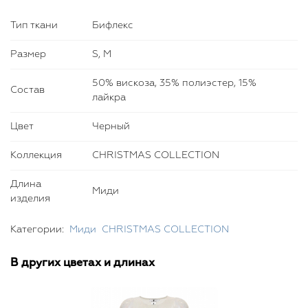
фигуры, рекомендуем дополнить образ аксессуарами и
обувью ручной работы от Bella Potemkina.
Тип ткани
Бифлекс
Размер
S, M
50% вискоза, 35% полиэстер, 15%
Состав
лайкра
Цвет
Черный
Коллекция
CHRISTMAS COLLECTION
Длина
Миди
изделия
Категории:
Миди
CHRISTMAS COLLECTION
В других цветах и длинах