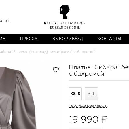
раниц.
ИЯ
ПРЕССА
ВЫБОР ЗВЁЗД
КОНТАКТЫ
ибара" бежевое (шоколад), атлас (шелк), с бахромой
Платье "Сибара" бе
с бахромой
XS-S
M-L
Таблица размеров
19 990 ₽