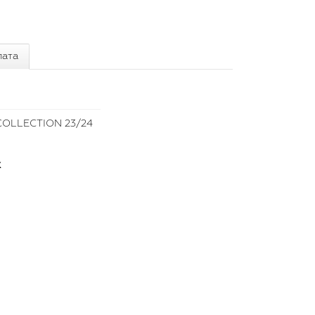
лата
OLLECTION 23/24
х