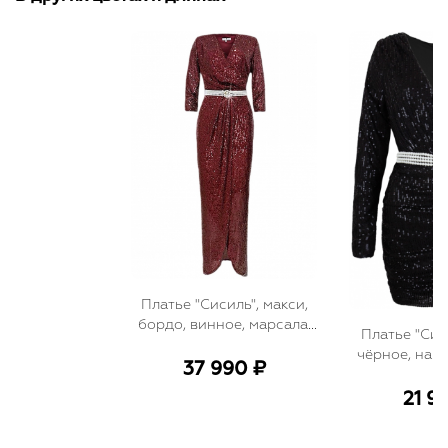
Платье "Сисиль", макси,
бордо, винное, марсала,
Платье "Сис
на запах + пояс из
чёрное, на з
жемчуга, пайетки
37 990 ₽
из жемчуга
21 9