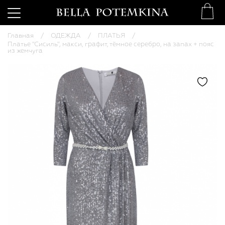
Главная
ОДЕЖДА
ПЛАТЬЯ
Платье "Сисиль", макси, графит, тёмное серебро, на запах + пояс
из жемчуга