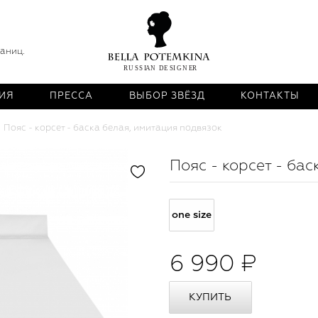
раниц.
ИЯ
ПРЕССА
ВЫБОР ЗВЁЗД
КОНТАКТЫ
Пояс - корсет - баска белая, имитация подвязок
Пояс - корсет - ба
one size
6 990 ₽