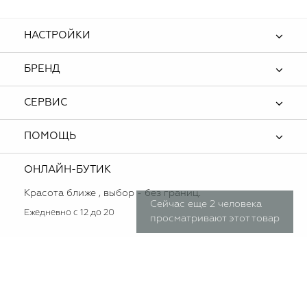
НАСТРОЙКИ
БРЕНД
СЕРВИС
ПОМОЩЬ
ОНЛАЙН-БУТИК
Красота ближе , выбор - без границ.
Сейчас еще 2 человека
Ежедневно с 12 до 20
просматривают этот товар
Мы используем cookie (куки) для наилучшей и корректной презентации
OK
нашего сайта! Это безопасно! Если Вы продолжаете использовать сайт,
мы будем считать что Вас это устраивает! Подробнее
о cookie (куки).