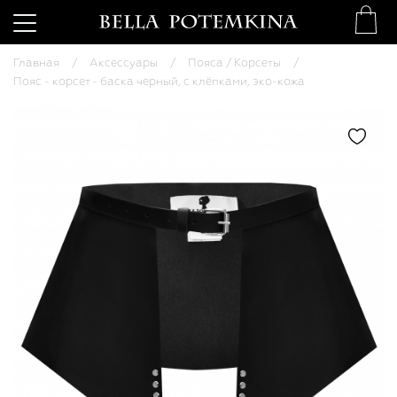
Главная
Аксессуары
Пояса / Корсеты
Пояс - корсет - баска черный, с клёпками, эко-кожа