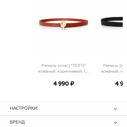
Ремень (пояс) "ЛОГО"
Ремень (по
кожаный, коричневый, 1,5
кожаный, чер
см.
4 990 ₽
4 99
НАСТРОЙКИ
БРЕНД