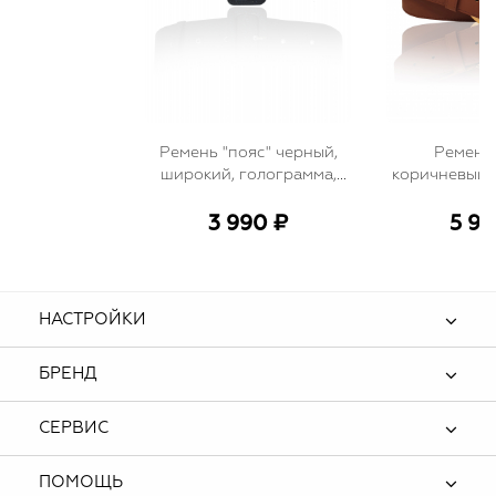
Ремень "пояс" черный,
Ремень 
широкий, голограмма,
коричневый, 
пряжка
с переходо
3 990 ₽
5 99
НАСТРОЙКИ
БРЕНД
СЕРВИС
ПОМОЩЬ