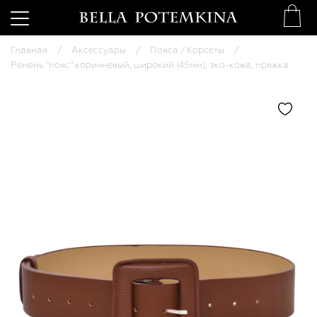
Главная
Аксессуары
Пояса / Корсеты
Ремень "пояс" коричневый, широкий (45мм), эко-кожа, пряжка