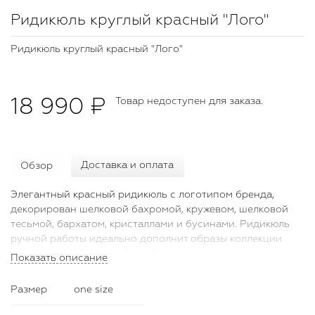
Ридикюль круглый красный "Лого"
Ридикюль круглый красный "Лого"
18 990 ₽
Товар недоступен для заказа.
Обзор
Доставка и оплата
Элегантный красный ридикюль с логотипом бренда,
декорирован шелковой бахромой, кружевом, шелковой
тесьмой, бархатом, кристаллами и бусинами. Ридикюль
ручной работы идеально дополнит образы коллекции
осень-зима 2015/16 от Bella Potemkina.
Показать описание
Размер
one size