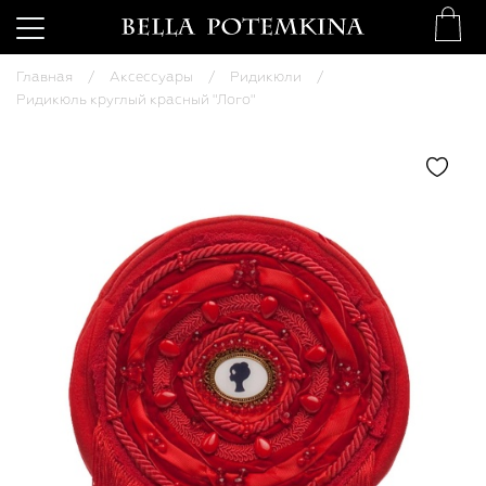
Главная
Аксессуары
Ридикюли
Ридикюль круглый красный "Лого"