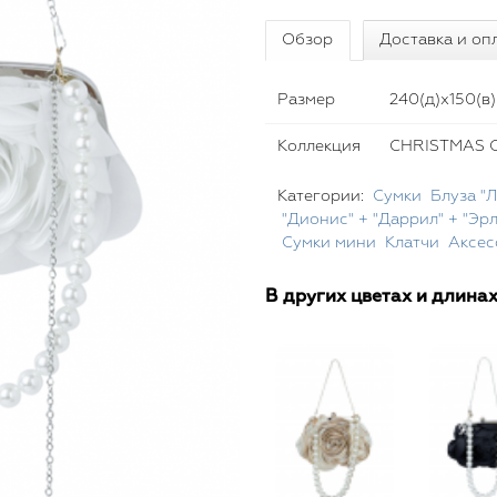
Обзор
Доставка и оп
Размер
240(д)х150(в)
Коллекция
CHRISTMAS C
Категории:
Сумки
Блуза "
"Дионис" + "Даррил" + "Эр
Сумки мини
Клатчи
Аксес
В других цветах и длина