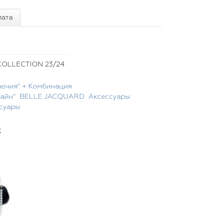
лата
OLLECTION 23/24
Лючия" + Комбинация
лайн"
BELLE JACQUARD
Аксессуары
суары
х