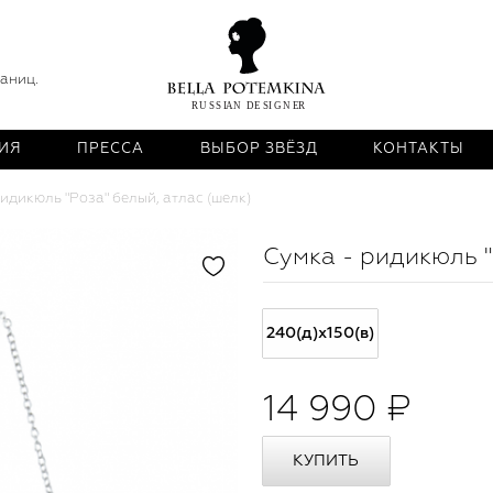
раниц.
ИЯ
ПРЕССА
ВЫБОР ЗВЁЗД
КОНТАКТЫ
ридикюль "Роза" белый, атлас (шелк)
Сумка - ридикюль "
240(д)х150(в)
14 990 ₽