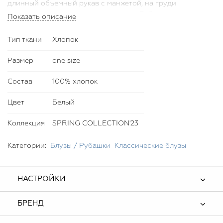
длинный объемный рукав с манжетой, на груди
декорирована накладным карманом. Рубашка прекрасно
Показать описание
сочетается с поясами-корсетами и ботфортами,
рекомендуем также дополнить образ аксессуарами из
Тип ткани
Хлопок
новой коллекции Bella Potemkina.
Размер
one size
Состав
100% хлопок
Цвет
Белый
Коллекция
SPRING COLLECTION'23
Категории:
Блузы / Рубашки
Классические блузы
НАСТРОЙКИ
БРЕНД