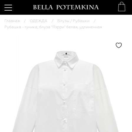
Главная
ОДЕЖДА
Блузы / Рубашки
Рубашка - туника, блуза "Лэрри" белая, удлиненная