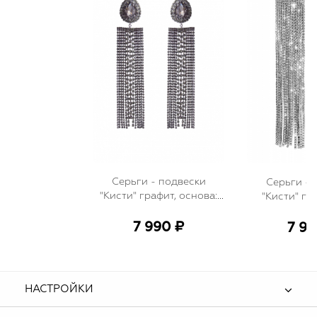
Серьги - подвески
Серьги - 
"Кисти" графит, основа:
"Кисти" гр
капелька с камнем, со
СУПЕРДЛИ
стразами
страз и мета
7 990 ₽
7 99
полу
НАСТРОЙКИ