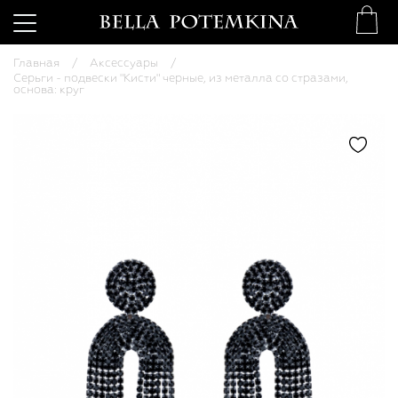
Главная
Аксессуары
Серьги - подвески "Кисти" черные, из металла со стразами,
основа: круг