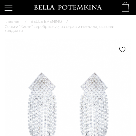
Главная
BELLE EVENING
Серьги "Кисти" серебристые, из страз и металла, основа:
квадраты