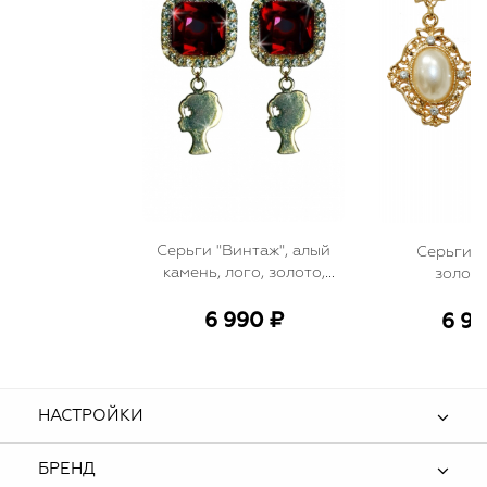
Серьги "Винтаж", алый
Серьги "
камень, лого, золото,
золоти
бордо
декорирован
и стр
6 990 ₽
6 99
НАСТРОЙКИ
БРЕНД