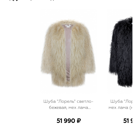
Шуба "Лорель" светло-
Шуба "Лорел
бежевая, мех лама
мех лама (на
(натуральный), миди, 90
миди 
см
51 990 ₽
51 9