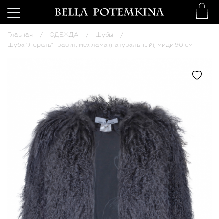
Главная
ОДЕЖДА
Шубы
Шуба "Лорель" графит, мех лама (натуральный), миди 90 см