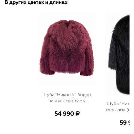
В других цветах и длинах
Шуба "Николет" бордо,
винная, мех ламы
Шуба "Никол
(натуральный), мини 60
мех лама (на
см
54 990 ₽
миди 1
59 9