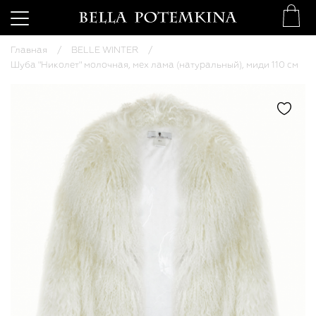
Главная
BELLE WINTER
Шуба "Николет" молочная, мех лама (натуральный), миди 110 см