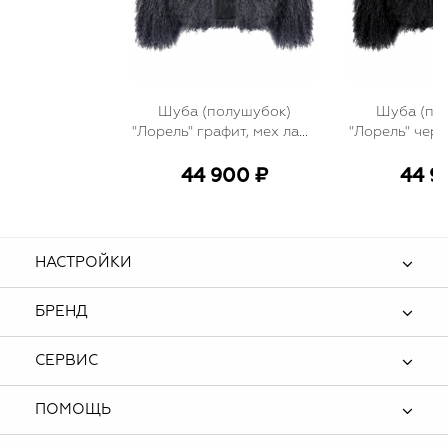
Шуба (полушубок)
Шуба (по
"Лорель" графит, мех лама
"Лорель" черн
(натуральный) 60 см
(натуральн
44 900 ₽
44 9
НАСТРОЙКИ
БРЕНД
СЕРВИС
ПОМОЩЬ