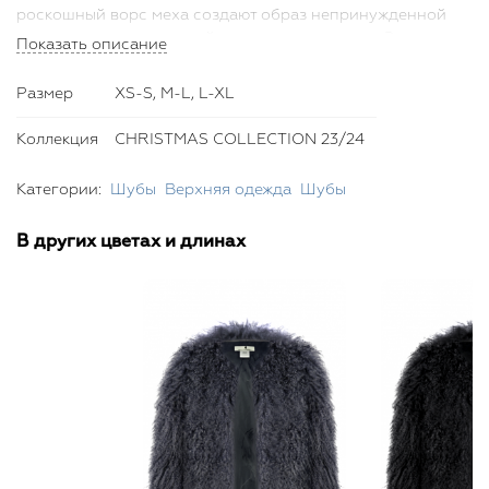
роскошный ворс меха создают образ непринужденной
элегантности, идеальный для зимних месяцев. Этот
Показать описание
полушубок отлично подойдет как для ежедневного
использования, так и для особых случаев, обеспечивая
Размер
XS-S, M-L, L-XL
тепло и добавляя шик любому ансамблю.
Коллекция
CHRISTMAS COLLECTION 23/24
Категории:
Шубы
Верхняя одежда
Шубы
В других цветах и длинах