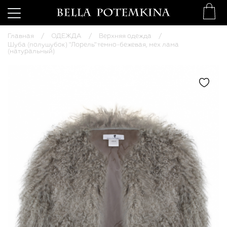
Главная
ОДЕЖДА
Верхняя одежда
Шуба (полушубок) "Лорель" темно-бежевая, мех лама
(натуральный)