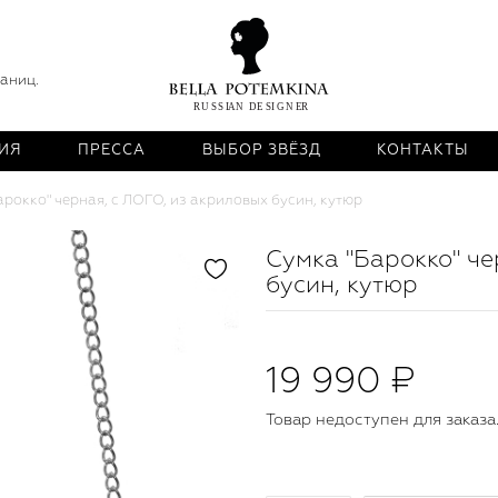
раниц.
ИЯ
ПРЕССА
ВЫБОР ЗВЁЗД
КОНТАКТЫ
арокко" черная, с ЛОГО, из акриловых бусин, кутюр
Сумка "Барокко" че
бусин, кутюр
19 990 ₽
Товар недоступен для заказа