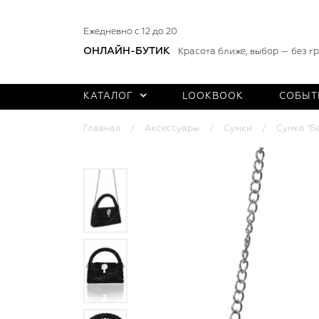
Ежедневно с 12 до 20
ОНЛАЙН-БУТИК
Красота ближе, выбор — без г
КАТАЛОГ
LOOKBOOK
СОБЫТ
Главная
Аксессуары
Сумки
Сумка "Б