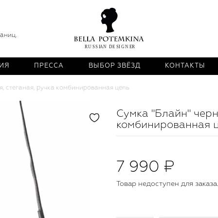
раниц.
ИЯ
ПРЕССА
ВЫБОР ЗВЁЗД
КОНТАКТЫ
я, стеганая, ручка комбинированная цепь
Сумка "Блайн" черн
комбинированная 
7 990 ₽
Товар недоступен для заказа