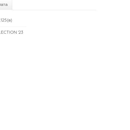
лата
125(в)
ECTION '23