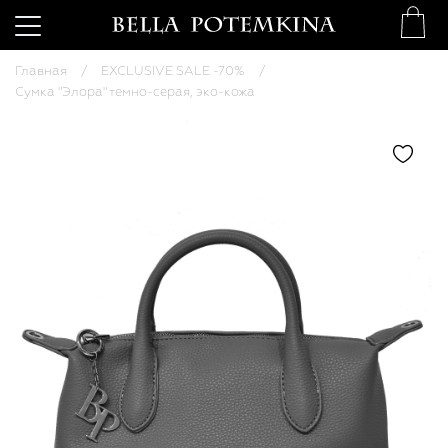
Главная
EXCLUSIVE SALE -70%
Сумка "Элора" темно-серая, эко-кожа