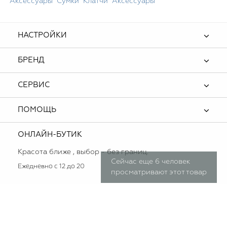
Аксессуары
Сумки
Клатчи
Аксессуары
НАСТРОЙКИ
БРЕНД
СЕРВИС
ПОМОЩЬ
ОНЛАЙН-БУТИК
Красота ближе , выбор - без границ.
Сейчас еще 6 человек
Ежедневно с 12 до 20
просматривают этот товар
Мы используем cookie (куки) для наилучшей и корректной презентации
OK
нашего сайта! Это безопасно! Если Вы продолжаете использовать сайт,