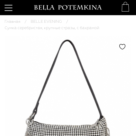
Главная
BELLE EVENING
Сумка серебристая, крупные стразы, с бахрамой