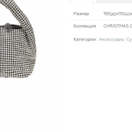
Размер
195(д)х110(ш)
Коллекция
CHRISTMAS C
Категории:
Аксессуары
Су