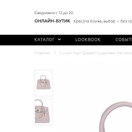
Ежедневно с 12 до 20
ОНЛАЙН-БУТИК
Красота ближе, выбор — без г
КАТАЛОГ
LOOKBOOK
СОБЫТ
Главная
Сумка-тоут "Джейн" пудровая, пастел