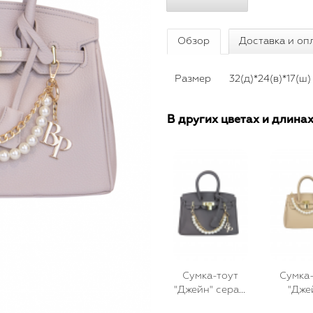
Обзор
Доставка и оп
Размер
32(д)*24(в)*17(ш)
В других цветах и длина
Сумка-тоут
Сумка-
"Джейн" серая,
"Дже
зернистая
бежев