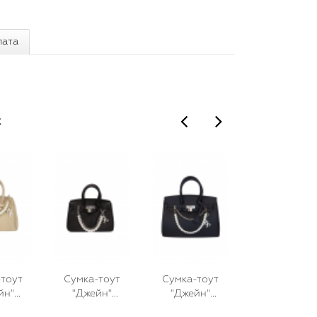
лата
х
тоут
Сумка-тоут
Сумка-тоут
Сумка-тоут
йн"
"Джейн"
"Джейн"
"Джейн" бела
ая,
черная,
черная,
молочная,