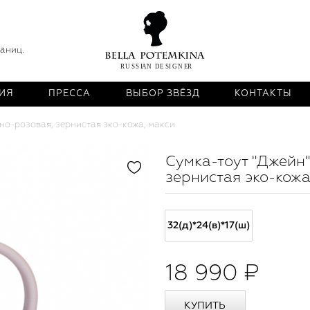
раниц.
ИЯ
ПРЕССА
ВЫБОР ЗВЁЗД
КОНТАКТЫ
ьно-розовая, зернистая эко-кожа, макси
Сумка-тоут "Джейн"
зернистая эко-кожа
32(д)*24(в)*17(ш)
18 990 ₽