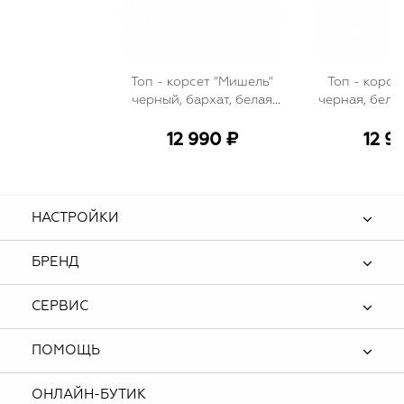
Топ - корсет "Мишель"
Топ - корсе
черный, бархат, белая
черная, бела
вставка по декольте,
декольте
рукава фонарики
фонарики
12 990 ₽
12 9
глит
НАСТРОЙКИ
БРЕНД
СЕРВИС
ПОМОЩЬ
ОНЛАЙН-БУТИК