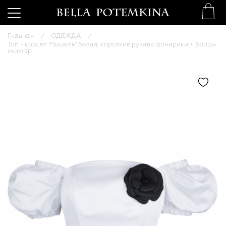
Главная
ОДЕЖДА
Топ - корсет "Мишель" белая, короткие рукава фонарики + брошь
глиттер