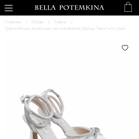
Главная
Обувь
Туфли
Туфли белые, атласные, на платформе, брошь "бант" из страз