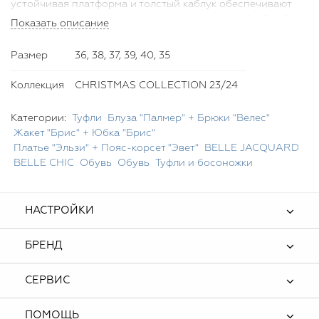
устойчивая платформа и толстый каблук обеспечивают
великолепную поддержку и комфорт при ходьбе. Особый
Показать описание
шарм туфлям придает крупная брошь на перекрестных
ремешках, изготовленная из стекляруса, благодаря
Размер
36, 38, 37, 39, 40, 35
которой обувь выглядит элегантно и становится
настоящим акцентом в образе. Застежки-пряжки на
Коллекция
CHRISTMAS COLLECTION 23/24
ремнях позволяют чувствовать себя в них максимально
комфротно, гарантируя не только стиль, но и удобство.
Категории:
Туфли
Блуза "Палмер" + Брюки "Велес"
Жакет "Брис" + Юбка "Брис"
Платье "Эльзи" + Пояс-корсет "Эвет"
BELLE JACQUARD
BELLE CHIC
Обувь
Обувь
Туфли и босоножки
НАСТРОЙКИ
БРЕНД
СЕРВИС
ПОМОЩЬ