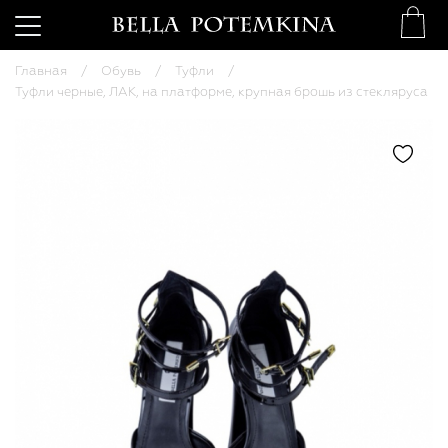
Главная
Обувь
Туфли
Туфли черные, ЛАК, на платформе, крупная брошь из стекляруса