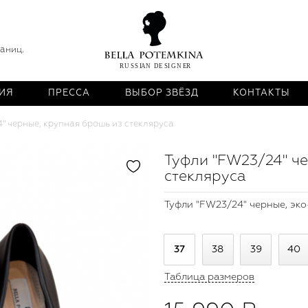
раниц.
ИЯ
ПРЕССА
ВЫБОР ЗВЁЗД
КОНТАКТЫ
" черные, крупная брошь из стекляруса
Туфли "FW23/24" ч
стекляруса
Туфли "FW23/24" черные, эко
37
38
39
40
Таблица размеров