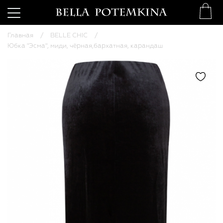
Главная
BELLE CHIC
Юбка "Эсма", миди, чёрная,бархатная, карандаш