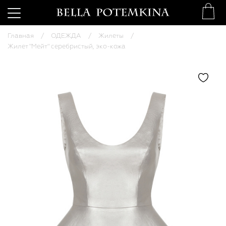
Главная
ОДЕЖДА
Жилеты
Жилет "Мейт" серебристый, эко-кожа