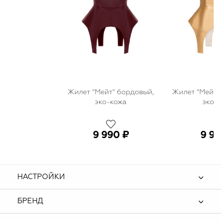
Жилет "Мейт" бордовый,
Жилет "Мейт"
эко-кожа
эко-
9 990 ₽
9 99
НАСТРОЙКИ
БРЕНД