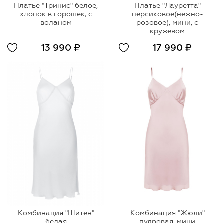
Платье "Тринис" белое,
Платье "Лауретта"
хлопок в горошек, с
персиковое(нежно-
воланом
розовое), мини, с
кружевом
13 990 ₽
17 990 ₽
Комбинация "Шитен"
Комбинация "Жюли"
белая
пудровая, мини