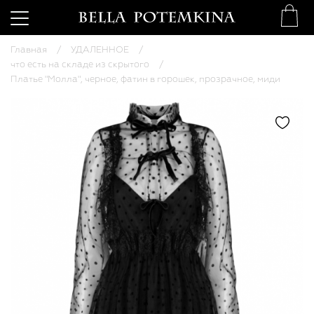
Главная
УДАЛЕННОЕ
что есть на складе из скрытого
Платье "Молла", черное, фатин в горошек, прозрачное, миди