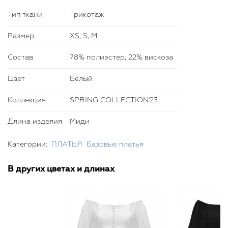
пуговицами. Платье поможет создать грациозный образ,
Тип ткани
Трикотаж
рекомендуем подобрать в комплект пояс-корсет "Эвет" и
аксессуары ручной работы из новой коллекции от Bella
Размер
XS, S, M
Potemkina.
Состав
78% полиэстер, 22% вискоза
Цвет
Белый
Коллекция
SPRING COLLECTION'23
Длина изделия
Миди
Категории:
ПЛАТЬЯ
Базовые платья
В других цветах и длинах