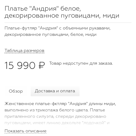
Платье "Андрия" белое,
декорированное пуговицами, миди
Платье-футляр "Андрия" с объемными рукавами,
декорированное пуговицами, белое, миди
Таблица размеров
15 990 ₽
Товар недоступен для заказа.
Обзор
Доставка и оплата
Женственное платье-фктляр "Андрия" длины миди,
выполнено из трикотажа белого цвета. Платье
приталенного силуэта, спереди декорировано
пуговицами, имеет линию декольте "лодочкой" и
объемные рукава с резинкой на спущенных плечах, с
Показать описание
широкой манжетой на запястье, декорированной