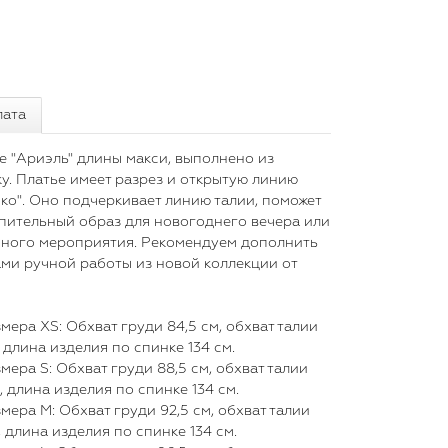
лата
е "Ариэль" длины макси, выполнено из
ку. Платье имеет разрез и открытую линию
чко". Оно подчеркивает линию талии, поможет
пительный образ для новогоднего вечера или
нного мероприятия. Рекомендуем дополнить
ами ручной работы из новой коллекции от
ера XS: Обхват груди 84,5 см, обхват талии
, длина изделия по спинке 134 см.
ера S: Обхват груди 88,5 см, обхват талии
, длина изделия по спинке 134 см.
ера M: Обхват груди 92,5 см, обхват талии
, длина изделия по спинке 134 см.