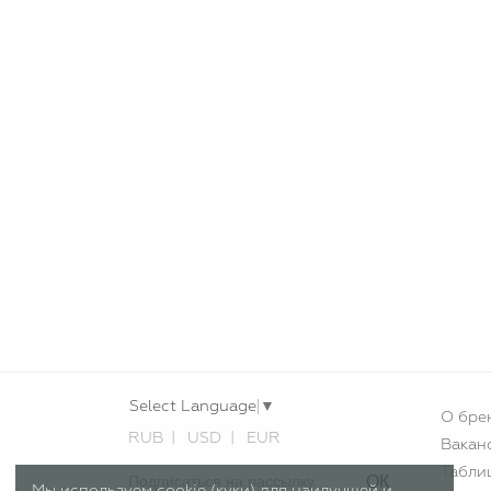
Select Language
▼
О бре
RUB
USD
EUR
Вакан
Табли
ОК