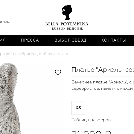
раниц.
ИЯ
ПРЕССА
ВЫБОР ЗВЁЗД
КОНТАКТЫ
риэль" серебристое, пайетки, макси
Платье "Ариэль" се
Вечернее платье "Ариэль", с
серебристое, пайетки, макси
XS
Таблица размеров