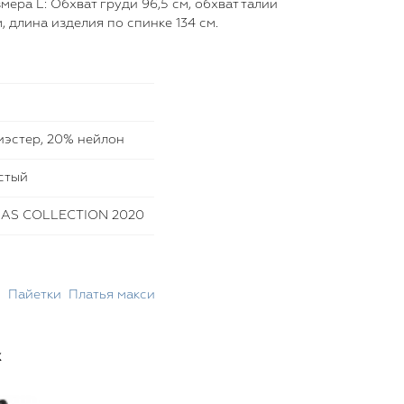
ера L: Обхват груди 96,5 см, обхват талии
м, длина изделия по спинке 134 см.
эстер, 20% нейлон
стый
AS COLLECTION 2020
и
Пайетки
Платья макси
х