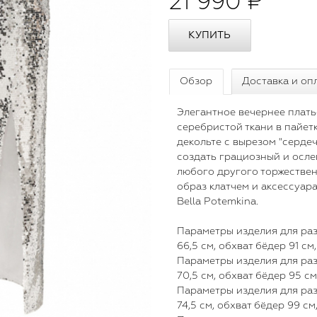
21 990 ₽
Обзор
Доставка и оп
Элегантное вечернее плать
серебристой ткани в пайет
декольте с вырезом "серде
создать грациозный и осле
любого другого торжестве
образ клатчем и аксессуар
Bella Potemkina.
Параметры изделия для разм
66,5 см, обхват бёдер 91 см
Параметры изделия для разм
70,5 см, обхват бёдер 95 см
Параметры изделия для разм
74,5 см, обхват бёдер 99 см