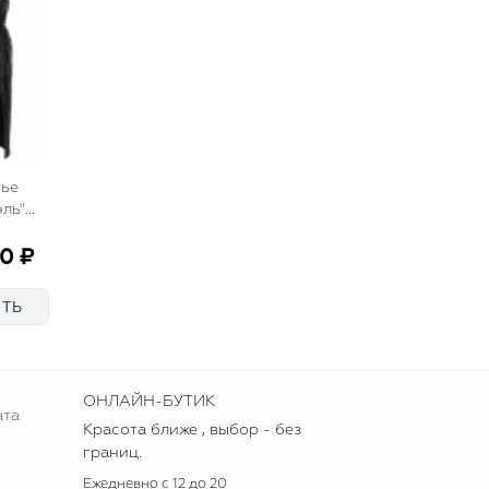
тье
ль"
ое,
 макси
90 ₽
ОНЛАЙН-БУТИК
ата
Красота ближе , выбор - без
границ.
Ежедневно с 12 до 20