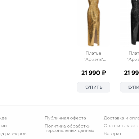
Платье
Пла
"Ариэль"
"Ариэ
золотистое,
черн
пайетки, макси
пайетки,
21 990 ₽
21 9
нде
Публичная оферта
Доставка и опл
сии
Оплатить заказ
Политика обработки
персональных данных
ца размеров
Возврат