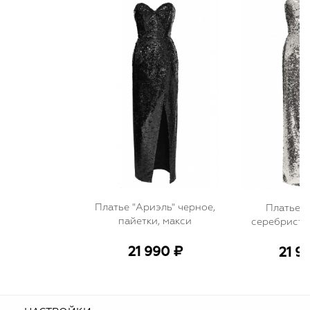
Платье "Ариэль" черное,
Платье "
пайетки, макси
серебристое
мак
21 990 ₽
21 9