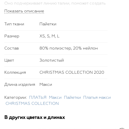
Оно подчеркивает линию талии, поможет создать
грациозный и ослепительный образ для новогоднего
Показать описание
вечера или любого другого торжественного мероприятия.
Рекомендуем дополнить образ клатчем и аксессуарами
Тип ткани
Пайетки
ручной работы из новой коллекции от Bella Potemkina.
Размер
XS, S, M, L
Параметры изделия для размера XS: Обхват груди 84,5
см, обхват талии 66,5 см, обхват бёдер 91 см, длина
Состав
80% полиэстер, 20% нейлон
изделия по спинке 134 см.
Параметры изделия для размера S: Обхват груди 88,5 см,
Цвет
Золотистый
обхват талии 70,5 см, обхват бёдер 95 см, длина изделия
по спинке 134 см.
Коллекция
CHRISTMAS COLLECTION 2020
Параметры изделия для размера M: Обхват груди 92,5 см,
обхват талии 74,5 см, обхват бёдер 99 см, длина изделия
Длина изделия
Макси
по спинке 134 см.
Параметры изделия для размера L: Обхват груди 96,5 см,
Категории:
ПЛАТЬЯ
Макси
Пайетки
Платья макси
обхват талии 79,5 см, обхват бёдер 103 см, длина изделия
CHRISTMAS COLLECTION
по спинке 134 см.
В других цветах и длинах