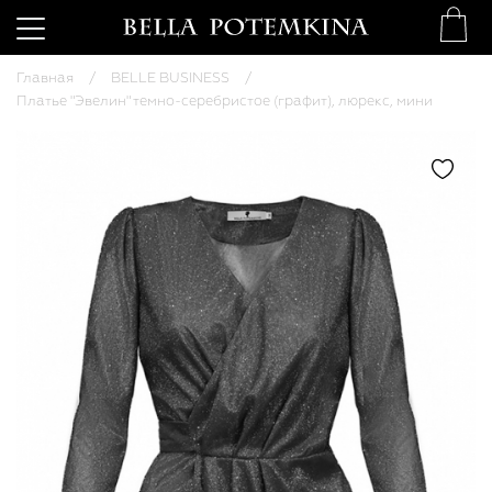
Главная
BELLE BUSINESS
Платье "Эвелин" темно-серебристое (графит), люрекс, мини