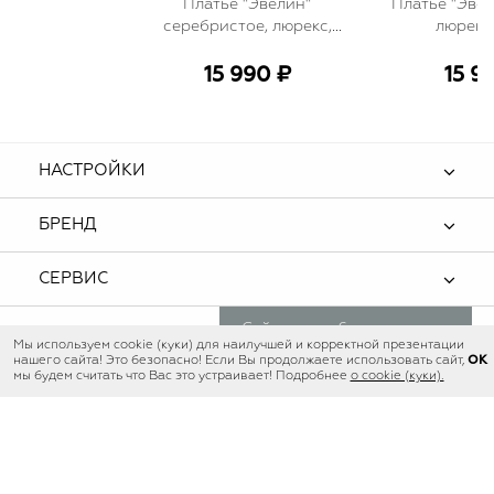
Платье "Эвелин"
Платье "Эвел
серебристое, люрекс,
люрекс
мини
15 990 ₽
15 9
НАСТРОЙКИ
БРЕНД
СЕРВИС
Сейчас еще 6 человек
ПОМОЩЬ
Мы используем cookie (куки) для наилучшей и корректной презентации
просматривают этот товар
OK
нашего сайта! Это безопасно! Если Вы продолжаете использовать сайт,
мы будем считать что Вас это устраивает! Подробнее
о cookie (куки).
ОНЛАЙН-БУТИК
Красота ближе , выбор - без границ.
Ежедневно с 12 до 20