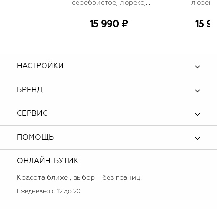
серебристое, люрекс,
люрекс
мини
15 990 ₽
15 9
НАСТРОЙКИ
БРЕНД
СЕРВИС
ПОМОЩЬ
ОНЛАЙН-БУТИК
Красота ближе , выбор - без границ.
Ежедневно с 12 до 20