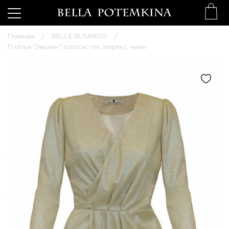
Главная
BELLE BUSINESS
Платье "Эвелин" золотистое, люрекс, мини