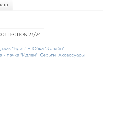
лата
OLLECTION 23/24
джак "Брис" + Юбка "Эрлайн"
а - пачка "Идлен"
Серьги
Аксессуары