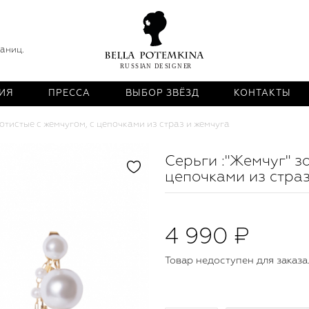
раниц.
ИЯ
ПРЕССА
ВЫБОР ЗВЁЗД
КОНТАКТЫ
отистые с жемчугом, с цепочками из страз и жемчуга
Серьги :"Жемчуг" з
цепочками из страз
4 990 ₽
Товар недоступен для заказа