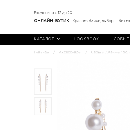
Ежедневно с 12 до 20
ОНЛАЙН-БУТИК
Красота ближе, выбор — без г
КАТАЛОГ
LOOKBOOK
СОБЫТ
Главная
Аксессуары
Серьги :"Жемчуг" зол