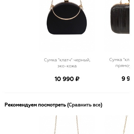
Сумка "клат
Сумка "клатч" черный,
прямоуг
эко-кожа
9 99
10 990 ₽
Рекомендуем посмотреть (
Сравнить все
)