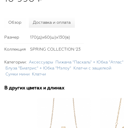
Обзор
Доставка и оплата
Размер
170(д)х60(ш)х130(в)
Коллекция
SPRING COLLECTION '23
Категории:
Аксессуары
Пижама "Паскаль" + Юбка "Атлас"
Блуза "Биатрис" + Юбка "Мэлоу"
Клатчи с защелкой
Сумки мини
Клатчи
В других цветах и длинах