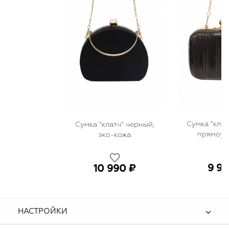
Сумка "клат
Сумка "клатч" черный,
прямоуг
эко-кожа
9 99
10 990 ₽
НАСТРОЙКИ