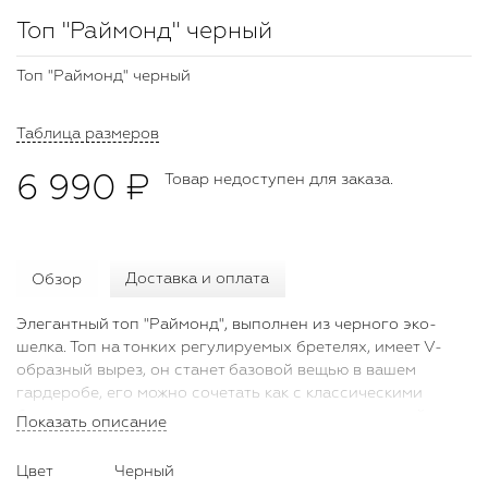
Топ "Раймонд" черный
Топ "Раймонд" черный
Таблица размеров
6 990 ₽
Товар недоступен для заказа.
Обзор
Доставка и оплата
Элегантный топ "Раймонд", выполнен из черного эко-
шелка. Топ на тонких регулируемых бретелях, имеет V-
образный вырез, он станет базовой вещью в вашем
гардеробе, его можно сочетать как с классическими
брюками, жакетом и лодочками, так и с романтичной
Показать описание
пышной юбкой из фатина и босоножками от Bella
Potemkina.
Цвет
Черный