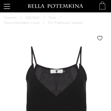
Главная
ОДЕЖДА
Топы
Топы в бельевом стиле
Топ "Раймонд" черный