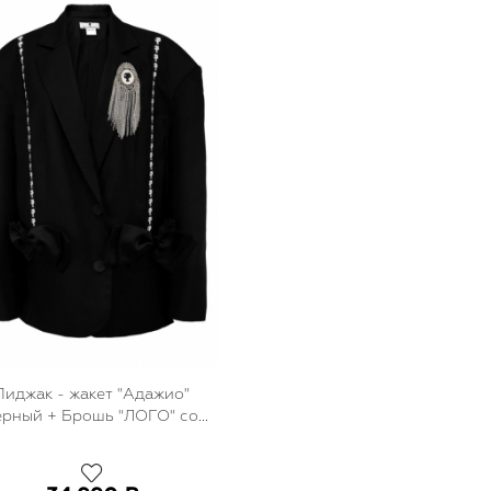
Пиджак - жакет "Адажио"
ерный + Брошь "ЛОГО" со
стразами