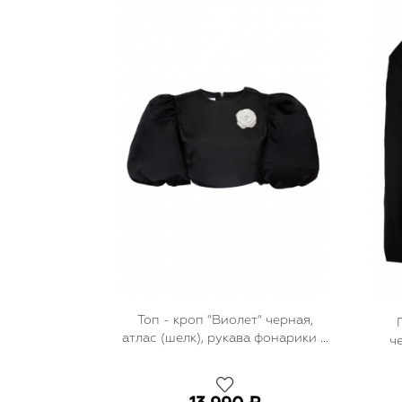
Топ - кроп "Виолет" черная,
атлас (шелк), рукава фонарики +
ч
брошь