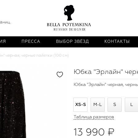
раниц.
ИЯ
ПРЕССА
ВЫБОР ЗВЁЗД
КОНТАКТЫ
н" черная, черные пайетки (100 см)
Юбка "Эрлайн" черн
Юбка "Эрлайн" черная, черны
XS-S
M-L
S
L
Таблица размеров
13 990 ₽