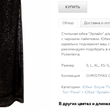
Обзор
Доставка и оп
Стильная юбка "Эрлайн" дл
с черными пайетками. Юбк
идеально подчеркнет ваш с
рекомендуем подобрать в к
Potemkina.
Размер
S, L, XL, XS-S
Коллекция
CHRISTMAS C
Категории:
Юбки
Блуза "П
Топ "Рене" + Юбка "Эрлайн
В других цветах и длина