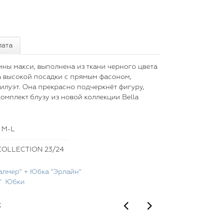
лата
ины макси, выполнена из ткани черного цвета
а высокой посадки с прямым фасоном,
илуэт. Она прекрасно подчеркнёт фигуру,
омплект блузу из новой коллекции Bella
, M-L
OLLECTION 23/24
алмер" + Юбка "Эрлайн"
"
Юбки
х