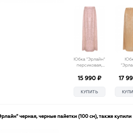
Юбка "Эрлайн"
Юб
персиковая,
"Эрла
розово-
бронз
бежевые
пайе
15 990 ₽
17 9
пайетки (100
см)
лайн" черная, черные пайетки (100 см), также купили