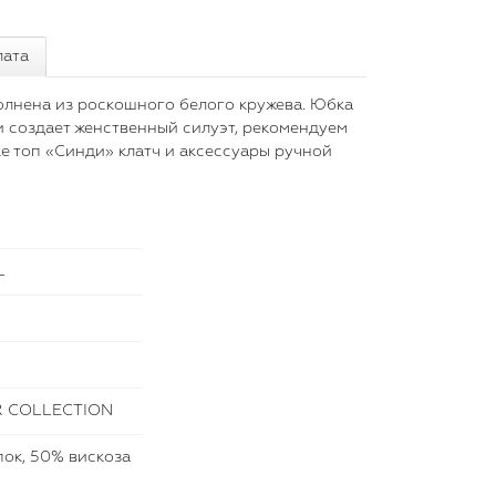
лата
олнена из роскошного белого кружева. Юбка
и создает женственный силуэт, рекомендуем
ке топ «Синди» клатч и аксессуары ручной
L
 COLLECTION
ок, 50% вискоза