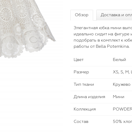
Обзор
Доставка и оп
Элегантная юбка мини вып
идеально сидит на фигуре 
подобрать в комплект к юб
работы от Bella Potemkina.
Цвет
Белый
Размер
XS, S, M, 
Тип ткани
Кружево
Длина изделия
Мини
Коллекция
POWDER
Состав
50% хлоп