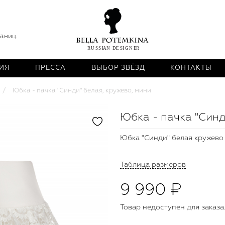
раниц.
ИЯ
ПРЕССА
ВЫБОР ЗВЁЗД
КОНТАКТЫ
Юбка - пачка "Синди" белая, кружево, мини
Юбка - пачка "Синд
Юбка "Синди" белая кружево
Таблица размеров
9 990 ₽
Товар недоступен для заказа