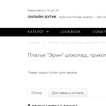
Ежедневно с 12 до 20
ОНЛАЙН-БУТИК
Красота ближе, выбор — без г
КАТАЛОГ
LOOKBOOK
СОБЫТ
Главная
Платье "Эрин" шоколад, трикотаж, об
Платье "Эрин" шоколад, трико
Товар недоступен для заказа.
Обзор
Доставка и оплата