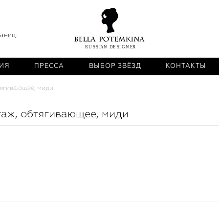
раниц.
ИЯ
ПРЕССА
ВЫБОР ЗВЁЗД
КОНТАКТЫ
тягивающее, миди
таж, обтягивающее, миди