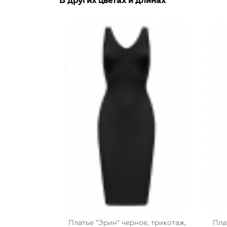
В других цветах и длинах
Платье "Эрин" черное, трикотаж,
Пла