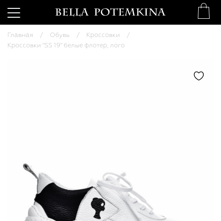
Главная
Обувь
Кроссовки
Кроссовки "SS 19" белые флотер, лого