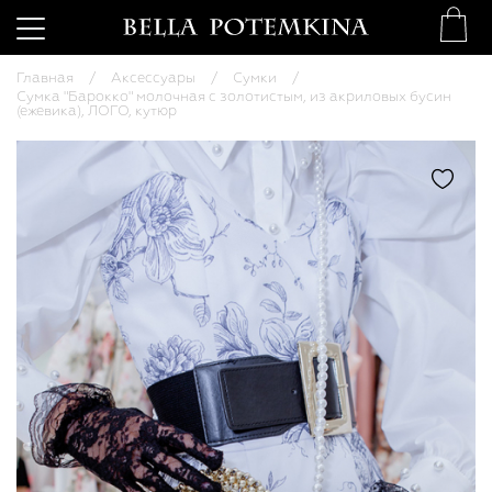
Главная
Аксессуары
Сумки
Сумка "Барокко" молочная с золотистым, из акриловых бусин
(ежевика), ЛОГО, кутюр