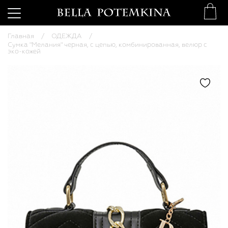
Главная
ОДЕЖДА
Сумка "Мелания" черная, с цепью, комбинированная, велюр с
эко-кожей