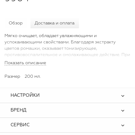
Обзор
Доставка и оплата
Мягко очищает, обладает увлажняющими и
успокаивающими свойствами. Благодаря экстракту
цветов ромашки, оказывает тонизирующее,
противовоспалительное и омолаживающее действие. При
регулярном применении жидкое мыло повышает
Показать описание
упругость, придает мягкость и эластичность коже.
Рекомендуем использовать в сочетании с лосьоном для
Размер
200 мл.
рук Bella Potemkina.
НАСТРОЙКИ
БРЕНД
СЕРВИС