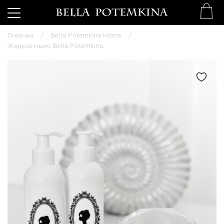
Главная
Bella Potemkina Home
Жидкое мыло Bella Potemkina